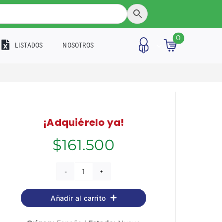
0
LISTADOS
NOSOTROS
¡Adquiérelo ya!
$
161.500
Técnico/a
en
Añadir al carrito
cuidados
auxiliares