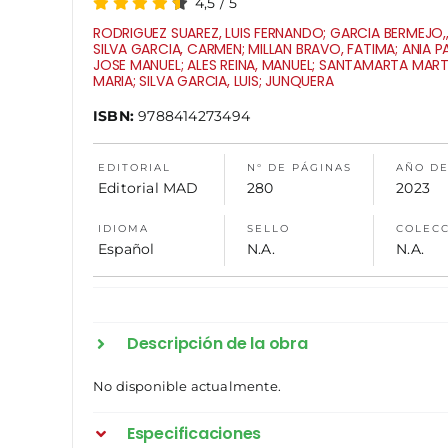
4,5
/
5
RODRIGUEZ SUAREZ, LUIS FERNANDO; GARCIA BERMEJO,,
SILVA GARCIA, CARMEN; MILLAN BRAVO, FATIMA; ANIA P
JOSE MANUEL; ALES REINA, MANUEL; SANTAMARTA MART
MARIA; SILVA GARCIA, LUIS; JUNQUERA
ISBN:
9788414273494
EDITORIAL
N° DE PÁGINAS
AÑO DE
Editorial MAD
280
2023
IDIOMA
SELLO
COLEC
Español
N.A.
N.A.
Descripción de la obra
No disponible actualmente.
Especificaciones