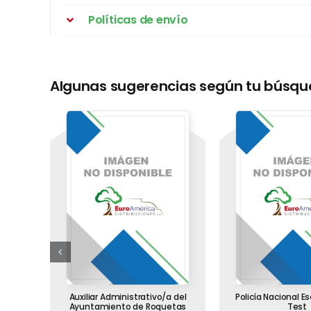
Políticas de envío
Algunas sugerencias según tu búsq
el
Auxiliar Administrativo/a del
Policía Nacional E
lud.
Ayuntamiento de Roquetas
Test