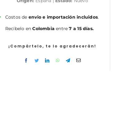
Origen:
España |
Estado:
Nuevo
de
enfermería
(Grupo
Costos de
envio e importación incluidos
.
Profesional
Recíbelo en
Colombia
entre
7 a 15 días.
E2)
Ministerio
del
¡Compártelo, te lo agradecerán!
Interior.
Temario
parte
específica
cantidad