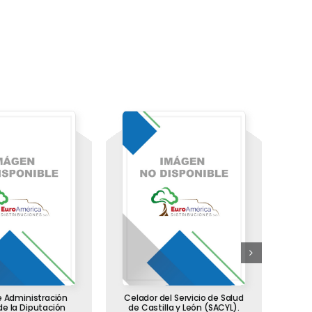
de Administración
Celador del Servicio de Salud
Paq
de la Diputación
de Castilla y León (SACYL).
In