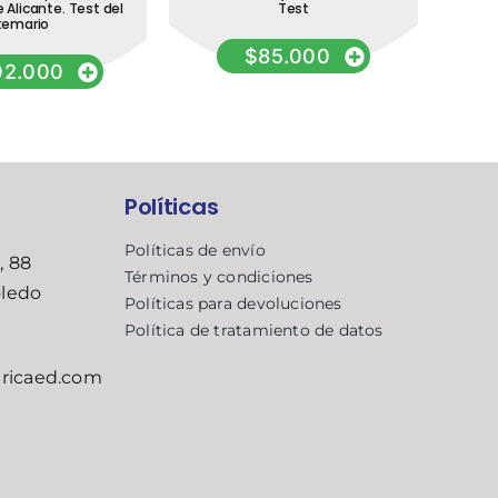
e Alicante. Test del
Test
Ahor
temario
v
Si
$
85.000
acc
02.000
Políticas
Políticas de envío
, 88
Términos y condiciones
oledo
Políticas para devoluciones
Política de tratamiento de datos
ricaed.com