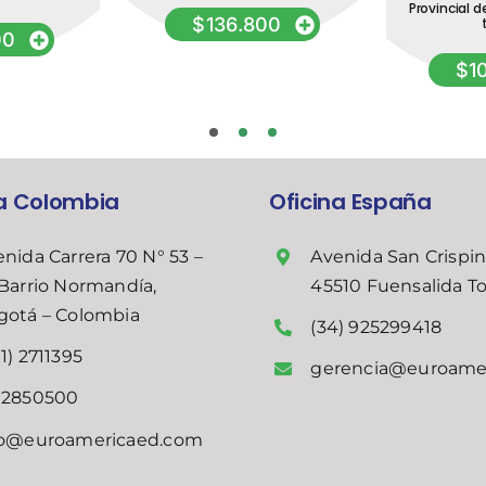
Provincial d
$
136.800
00
$
1
na Colombia
Oficina España
nida Carrera 70 N° 53 –
Avenida San Crispin
Barrio Normandía,
45510 Fuensalida T
gotá – Colombia
(34) 925299418
1) 2711395
gerencia@euroame
02850500
fo@euroamericaed.com