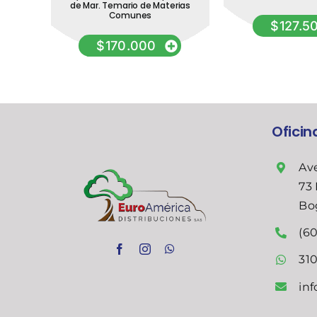
de Mar. Temario de Materias
Comunes
$
127.5
$
170.000
Ofici
Ave
73 
Bo
(60
31
in