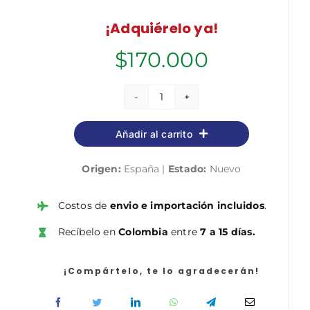
¡Adquiérelo ya!
$
170.000
Técnico/a
Especialista
Añadir al carrito
del
Servicio
Origen:
España |
Estado:
Nuevo
Andaluz
de
Salud.
Costos de
envio e importación incluidos
.
Temario
Recíbelo en
Colombia
entre
7 a 15 días.
Común
cantidad
¡Compártelo, te lo agradecerán!