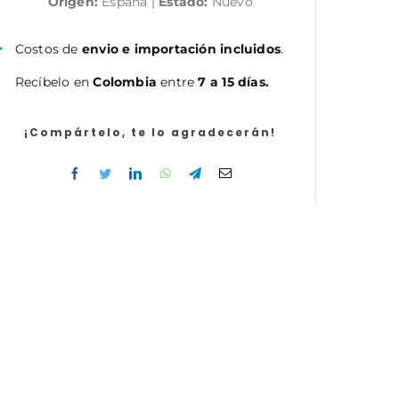
Origen:
España |
Estado:
Nuevo
de
Enfermería
de
Costos de
envio e importación incluidos
.
la
Recíbelo en
Colombia
entre
7 a 15 días.
Comunidad
de
Madrid
¡Compártelo, te lo agradecerán!
(acceso
libre).
Temario
y
Test
Específico.
Volumen
1
cantidad