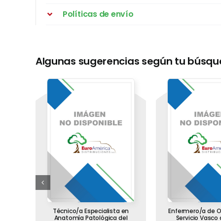
Políticas de envío
Algunas sugerencias según tu búsq
o en
Técnico/a Especialista en
Enfermero/a de O
de
Anatomía Patológica del
Servicio Vasco 