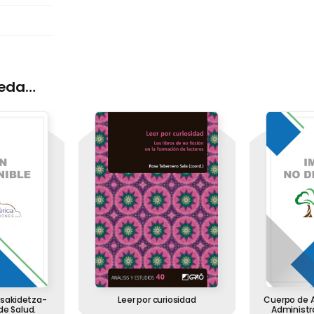
ueda…
sakidetza-
Leer por curiosidad
Cuerpo de Au
de Salud.
Administra