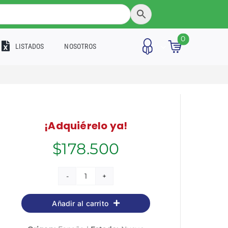
0
LISTADOS
NOSOTROS
¡Adquiérelo ya!
$
178.500
Técnico
en
Añadir al carrito
Cuidados
Auxiliares