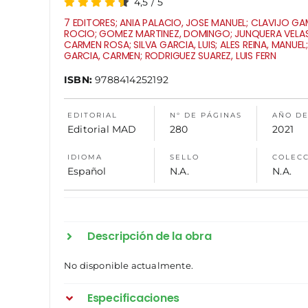
4,5
/
5
7 EDITORES; ANIA PALACIO, JOSE MANUEL; CLAVIJO G
ROCIO; GOMEZ MARTINEZ, DOMINGO; JUNQUERA VELA
CARMEN ROSA; SILVA GARCIA, LUIS; ALES REINA, MANUEL;
GARCIA, CARMEN; RODRIGUEZ SUAREZ, LUIS FERN
ISBN:
9788414252192
EDITORIAL
N° DE PÁGINAS
AÑO DE
Editorial MAD
280
2021
IDIOMA
SELLO
COLEC
Español
N.A.
N.A.
Descripción de la obra
No disponible actualmente.
Especificaciones