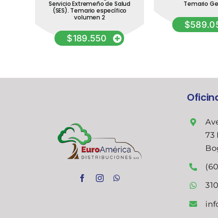
io
Servicio Extremeño de Salud
Temario Ge
(SES). Temario específico
en
volumen 2
$
589.0
$
189.550
Ofici
Ave
73 
Bo
(60
31
in