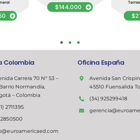
neral
Temar
$
144.000
50
$
2
na Colombia
Oficina España
nida Carrera 70 N° 53 –
Avenida San Crispin
Barrio Normandía,
45510 Fuensalida T
gotá – Colombia
(34) 925299418
1) 2711395
gerencia@euroame
02850500
fo@euroamericaed.com