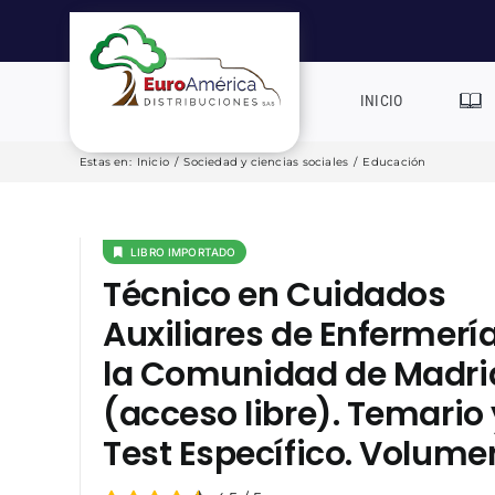
Saltar
al
contenido
INICIO
Estas en
:
Inicio
/
Sociedad y ciencias sociales
/
Educación
LIBRO IMPORTADO
Técnico en Cuidados
Auxiliares de Enfermerí
la Comunidad de Madri
(acceso libre). Temario 
Test Específico. Volumen