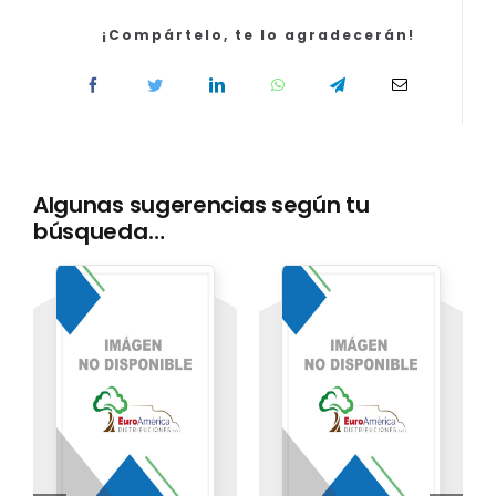
Salud
de
¡Compártelo, te lo agradecerán!
Castilla
y
León
(SACYL).
Simul
cantidad
Algunas sugerencias según tu
búsqueda…