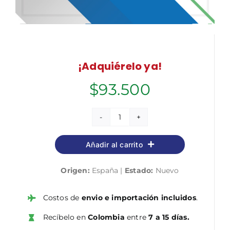
¡Adquiérelo ya!
$
93.500
Técnico
en
Añadir al carrito
Cuidados
Auxiliares
Origen:
España |
Estado:
Nuevo
de
Enfermería
del
Costos de
envio e importación incluidos
.
Servicio
Recíbelo en
Colombia
entre
7 a 15 días.
de