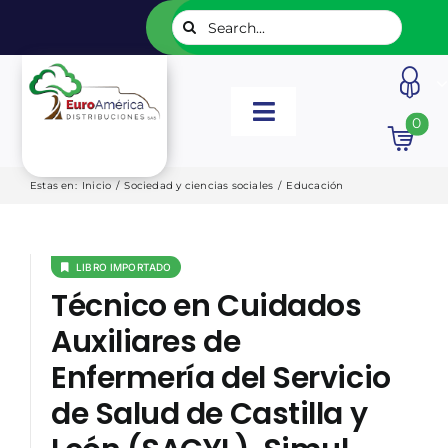
Saltar
Buscar:
al
contenido
Toggle
0
Navigation
INICIO
Estas en
:
Inicio
/
Sociedad y ciencias sociales
/
Educación
NUESTROS LIBROS
LIBRO IMPORTADO
Técnico en Cuidados
EDITORIALES
Auxiliares de
Enfermería del Servicio
CATÁLOGOS
de Salud de Castilla y
LISTADOS