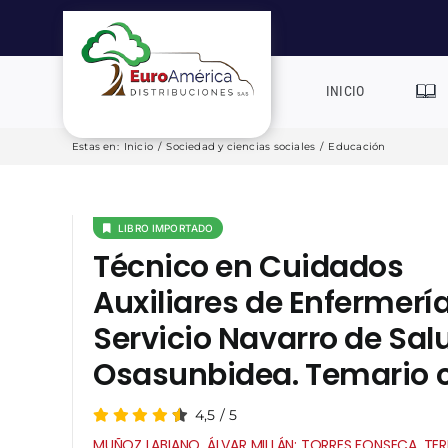
Saltar
al
contenido
INICIO
Estas en
:
Inicio
/
Sociedad y ciencias sociales
/
Educación
LIBRO IMPORTADO
Técnico en Cuidados
Auxiliares de Enfermería
Servicio Navarro de Sal
Osasunbidea. Temario
4,5
/
5
MUÑOZ LABIANO, ÁLVAR MILLÁN; TORRES FONSECA, TER