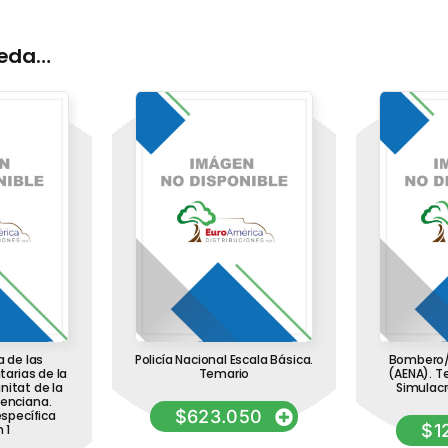
ueda…
 de las
Policía Nacional Escala Básica.
Bombero/
tarias de la
Temario
(AENA). T
nitat de la
Simulac
lenciana.
$
623.050
specífica
$
1
 1