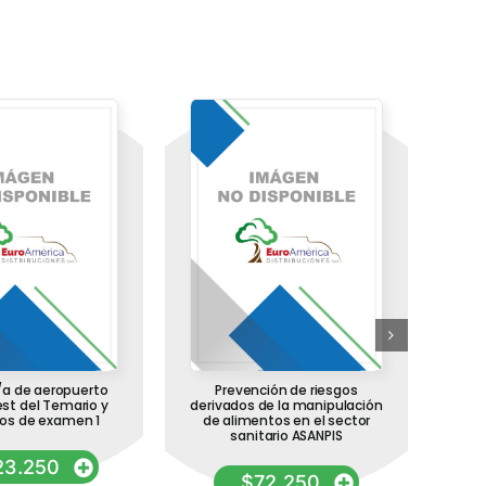
a de aeropuerto
Prevención de riesgos
Auxi
est del Temario y
derivados de la manipulación
Inst
ros de examen 1
de alimentos en el sector
Co
sanitario ASANPIS
Ca
23.250
$
72.250