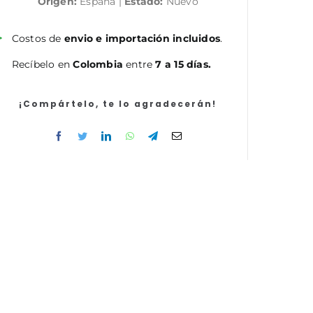
Origen:
España |
Estado:
Nuevo
de
Enfermería
del
Costos de
envio e importación incluidos
.
Servicio
Recíbelo en
Colombia
entre
7 a 15 días.
Navarro
de
Salud-
¡Compártelo, te lo agradecerán!
Osasunbidea.
Temario
comú
cantidad