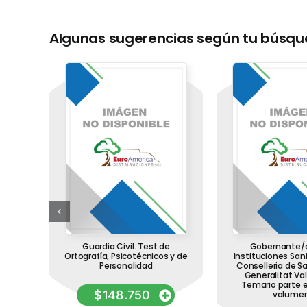
Algunas sugerencias según tu búsq
 de
Guardia Civil. Test de
Gobernante/a
s.
Ortografía, Psicotécnicos y de
Instituciones Sani
en 3
Personalidad
Conselleria de Sa
Generalitat Va
Temario parte e
$
148.750
volumen