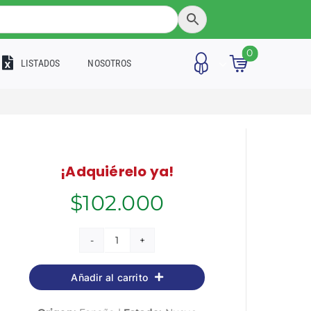
0
LISTADOS
NOSOTROS
¡Adquiérelo ya!
$
102.000
Técnico
en
Añadir al carrito
Cuidados
Auxiliares