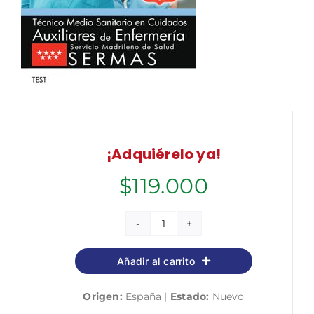
¡Adquiérelo ya!
$
119.000
Técnico
Medio
Añadir al carrito
Sanitario
en
Origen:
España |
Estado:
Nuevo
Cuidados