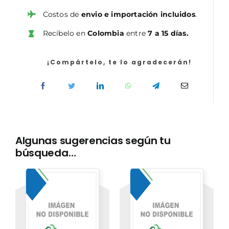
Auxiliares
de
Costos de
envio e importación incluidos
.
Enfermería.
Recíbelo en
Colombia
entre
7 a 15 días.
Servicio
Madrileño
de
¡Compártelo, te lo agradecerán!
Salud
(SERMAS).
Test
cantidad
Algunas sugerencias según tu
búsqueda…