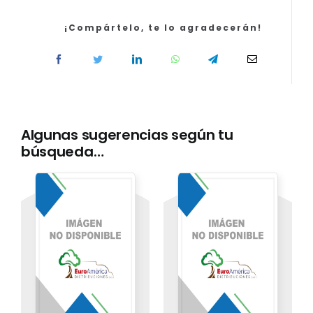
de
Sanitat
¡Compártelo, te lo agradecerán!
de
la
Generalitat
Valenciana.
Temario
parte
Algunas sugerencias según tu
común
búsqueda…
cantidad