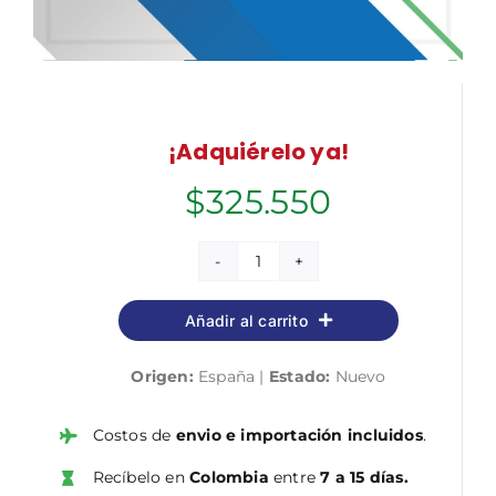
¡Adquiérelo ya!
$
325.550
Trabajador/a
Social
Añadir al carrito
de
las
Origen:
España |
Estado:
Nuevo
Instituciones
Sanitarias
de
Costos de
envio e importación incluidos
.
la
Recíbelo en
Colombia
entre
7 a 15 días.
Conselleria