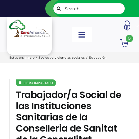
Saltar
Buscar:
al
contenido
Toggle
0
Navigation
INICIO
Estas en
:
Inicio
/
Sociedad y ciencias sociales
/
Educación
NUESTROS LIBROS
LIBRO IMPORTADO
Trabajador/a Social de
EDITORIALES
las Instituciones
Sanitarias de la
CATÁLOGOS
Conselleria de Sanitat
LISTADOS