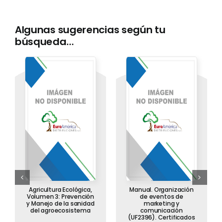
Algunas sugerencias según tu
búsqueda…
Agricultura Ecológica,
Manual. Organización
Volumen 3: Prevención
de eventos de
y Manejo de la sanidad
marketing y
del agroecosistema
comunicación
(UF2396). Certificados