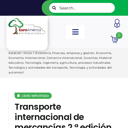
Saltar
Buscar:
al
contenido
Toggle
0
Navigation
INICIO
Estas en
:
Inicio
/
Economía, finanzas, empresa y gestión
,
Economía
,
Economía internacional
,
Comercio internacional
,
Juveniles
,
Material
educativo
,
Tecnología, ingeniería, agricultura, procesos industriales
,
NUESTROS LIBROS
Tecnología y actividades del transporte
,
Tecnología y actividades del
automóvil
EDITORIALES
LIBRO IMPORTADO
Transporte
CATÁLOGOS
internacional de
LISTADOS
mercancías 2.ª edición