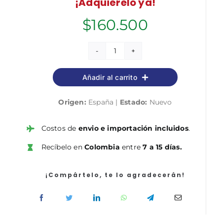
¡Adquiérelo ya!
$
160.500
Transporte
internacional
Añadir al carrito
de
mercancías
Origen:
España |
Estado:
Nuevo
2.ª
edición
cantidad
Costos de
envio e importación incluidos
.
Recíbelo en
Colombia
entre
7 a 15 días.
¡Compártelo, te lo agradecerán!