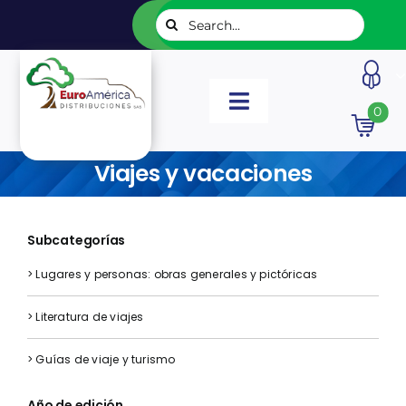
Saltar
Buscar:
al
contenido
Toggle
0
Navigation
INICIO
Viajes y vacaciones
NUESTROS LIBROS
Subcategorías
EDITORIALES
> Lugares y personas: obras generales y pictóricas
> Literatura de viajes
CATÁLOGOS
> Guías de viaje y turismo
LISTADOS
Año de edición