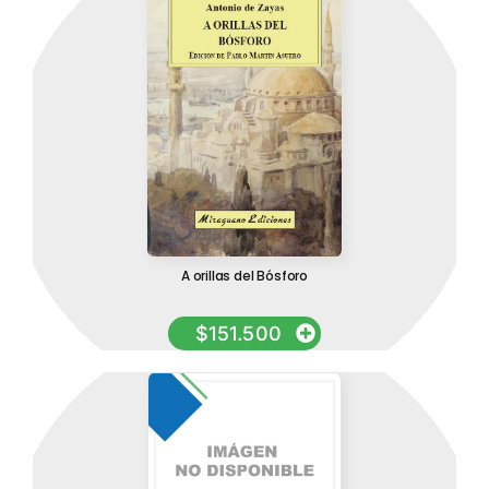
A orillas del Bósforo
$
151.500