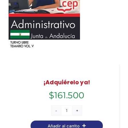
¡Adquiérelo ya!
$
161.500
Administrativo
(Turno
Añadir al carrito
Libre).