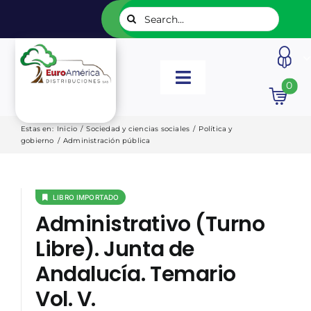
Saltar
Buscar:
al
contenido
Toggle
0
Navigation
INICIO
Estas en
:
Inicio
/
Sociedad y ciencias sociales
/
Política y
gobierno
/
Administración pública
NUESTROS LIBROS
LIBRO IMPORTADO
EDITORIALES
Administrativo (Turno
Libre). Junta de
CATÁLOGOS
Andalucía. Temario
Vol. V.
LISTADOS