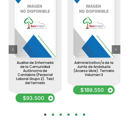
Auxiliar de Enfermería
Administrativo/a de la
de la Comunidad
Junta de Andalucía
Autónoma de
(Acceso Libre). Temario
Cantabria (Personal
Volumen 3
Laboral Grupo 2). Test
del temario
$
189.550
$
93.500