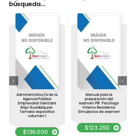
búsqueda…
Administrativo/a de la
Manual para la
Agencia Pública
preparación del
Empresarial Sanitaria
examen PIR. Psicólogo
Bajo Guadalquivir.
Interno Residente
Temario específico
Simulacros de examen
volumen 1
$
123.250
$
136.000