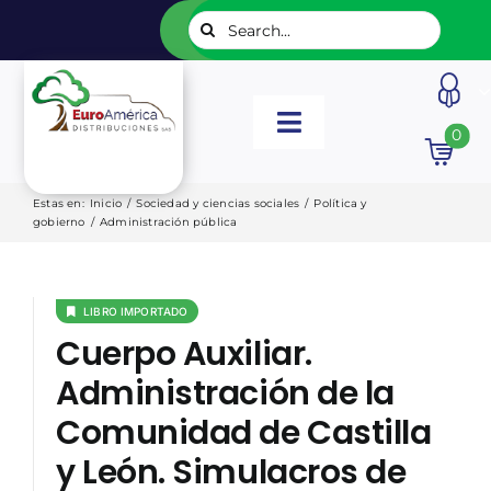
Saltar
Buscar:
al
contenido
Toggle
0
Navigation
INICIO
Estas en
:
Inicio
/
Sociedad y ciencias sociales
/
Política y
gobierno
/
Administración pública
NUESTROS LIBROS
LIBRO IMPORTADO
EDITORIALES
Cuerpo Auxiliar.
Administración de la
CATÁLOGOS
Comunidad de Castilla
y León. Simulacros de
LISTADOS