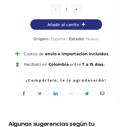
Cuerpo
Auxiliar.
Añadir al carrito
Administración
de
Origen:
España |
Estado:
Nuevo
la
Comunidad
de
Costos de
envio e importación incluidos
.
Castilla
Recíbelo en
Colombia
entre
7 a 15 días.
y
León.
Simulacros
¡Compártelo, te lo agradecerán!
de
examen
cantidad
Algunas sugerencias según tu