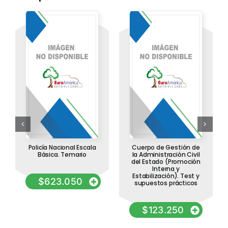
Policía Nacional Escala
Cuerpo de Gestión de
Básica. Temario
la Administración Civil
del Estado (Promoción
Interna y
Estabilización). Test y
$
623.050
supuestos prácticos
$
123.250