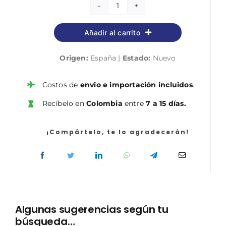
Cuerpo
General
Añadir al carrito
Administrativo
de
Origen:
España |
Estado:
Nuevo
la
Administración
General
Costos de
envio e importación incluidos
.
del
Recíbelo en
Colombia
entre
7 a 15 días.
Estado
(Turno
Libre).
¡Compártelo, te lo agradecerán!
Test
Vol.
II
cantidad
Algunas sugerencias según tu
búsqueda…