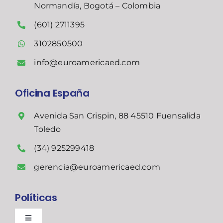
Normandía, Bogotá – Colombia
(601) 2711395
3102850500
info@euroamericaed.com
Oficina España
Avenida San Crispin, 88 45510 Fuensalida
Toledo
(34) 925299418
gerencia@euroamericaed.com
Políticas
Toggle