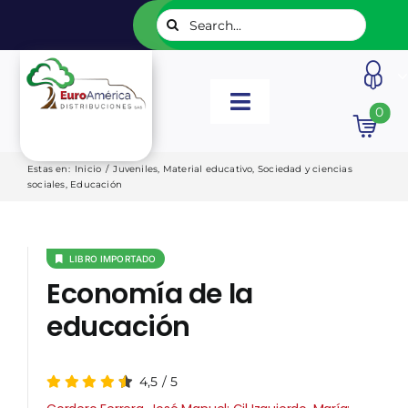
Saltar
Buscar:
al
contenido
Toggle
0
Navigation
INICIO
Estas en
:
Inicio
/
Juveniles
,
Material educativo
,
Sociedad y ciencias
sociales
,
Educación
NUESTROS LIBROS
LIBRO IMPORTADO
EDITORIALES
Economía de la
educación
CATÁLOGOS
4,5
/
5
LISTADOS