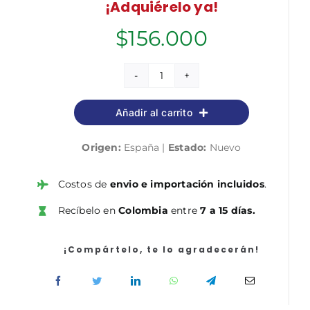
¡Adquiérelo ya!
$
156.000
Economía
de
Añadir al carrito
la
educación
Origen:
España |
Estado:
Nuevo
cantidad
Costos de
envio e importación incluidos
.
Recíbelo en
Colombia
entre
7 a 15 días.
¡Compártelo, te lo agradecerán!