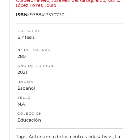
Cordero Ferrera, José Manuel; Gil Izquierdo, María;
López Torres, Laura
ISBN:
9788413570730
NOSOTROS
EDITORIAL
Sintesis
N° DE PÁGINAS
280
AÑO DE EDICIÓN
2021
IDIOMA
Español
SELLO
N.A.
COLECCIÓN
Educación
Tags:
Autonomía de los centros educativos
,
La