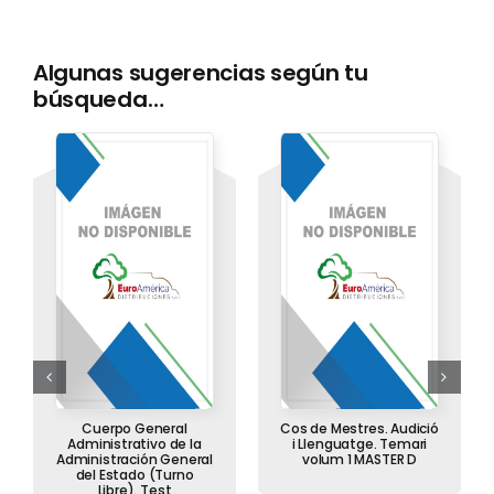
Algunas sugerencias según tu
búsqueda…
Cuerpo General
Cos de Mestres. Audició
Administrativo de la
i Llenguatge. Temari
Administración General
volum 1 MASTER D
del Estado (Turno
Libre). Test