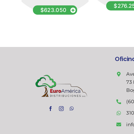
).
$
276.2
$
623.050
Ofici
Ave
73 
Bo
(60
31
in