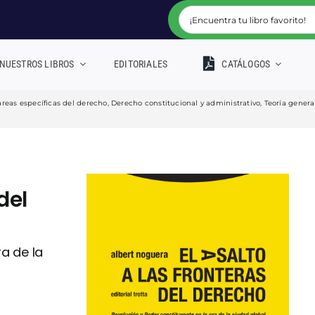
NUESTROS LIBROS
EDITORIALES
CATÁLOGOS
áreas específicas del derecho
,
Derecho constitucional y administrativo
,
Teoría genera
del
ra de la