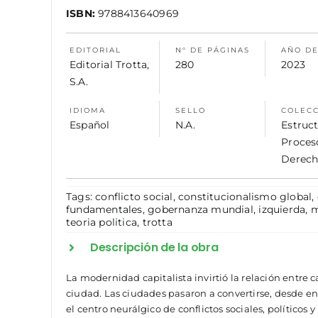
ISBN:
9788413640969
EDITORIAL
N° DE PÁGINAS
AÑO DE
Editorial Trotta,
280
2023
S.A.
IDIOMA
SELLO
COLEC
Español
N.A.
Estruct
Proces
Derec
Tags:
conflicto social
,
constitucionalismo global
,
fundamentales
,
gobernanza mundial
,
izquierda
,
m
teoria politica
,
trotta
Descripción de la obra
La modernidad capitalista invirtió la relación entre 
ciudad. Las ciudades pasaron a convertirse, desde en
el centro neurálgico de conflictos sociales, políticos y