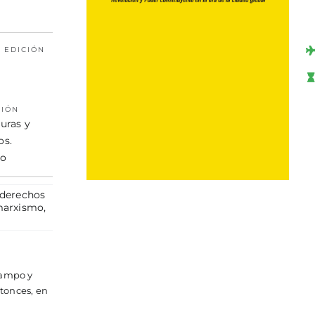
 EDICIÓN
CIÓN
uras y
os.
ho
derechos
arxismo
,
campo y
tonces, en