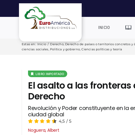
Saltar
al
contenido
INICIO
Estas en
:
Inicio
/
Derecho
,
Derecho de países o territorios concretos y 
ciencias sociales
,
Política y gobierno
,
Ciencias políticas y teoría
LIBRO IMPORTADO
El asalto a las fronteras 
Derecho
Revolución y Poder constituyente en la e
ciudad global
4,5
/
5
Noguera, Albert