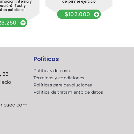
omoción Interna y
del primer ejercicio
Vas
zación). Test y
Lo
tos prácticos
$
102.000
23.250
Políticas
Políticas de envío
, 88
Términos y condiciones
oledo
Políticas para devoluciones
Política de tratamiento de datos
ricaed.com