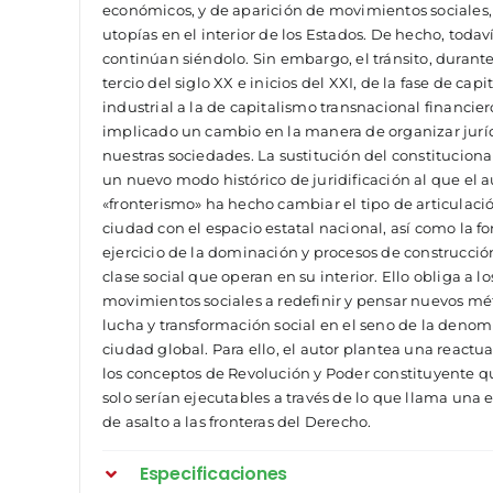
económicos, y de aparición de movimientos sociales,
utopías en el interior de los Estados. De hecho, todav
continúan siéndolo. Sin embargo, el tránsito, durante
tercio del siglo XX e inicios del XXI, de la fase de cap
industrial a la de capitalismo transnacional financier
implicado un cambio en la manera de organizar jur
nuestras sociedades. La sustitución del constitucion
un nuevo modo histórico de juridificación al que el 
«fronterismo» ha hecho cambiar el tipo de articulació
ciudad con el espacio estatal nacional, así como la f
ejercicio de la dominación y procesos de construcció
clase social que operan en su interior. Ello obliga a lo
movimientos sociales a redefinir y pensar nuevos m
lucha y transformación social en el seno de la deno
ciudad global. Para ello, el autor plantea una reactu
los conceptos de Revolución y Poder constituyente qu
solo serían ejecutables a través de lo que llama una 
de asalto a las fronteras del Derecho.
Especificaciones