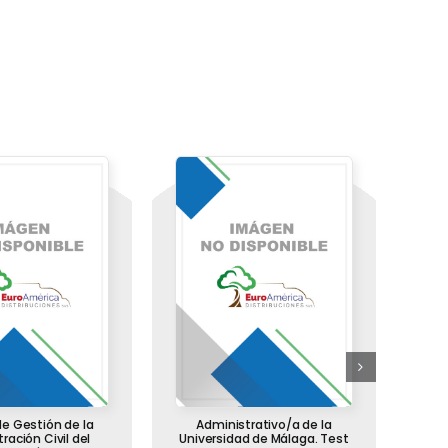
e Gestión de la
Administrativo/a de la
Agen
ración Civil del
Universidad de Málaga. Test
los C