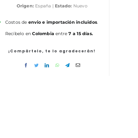
Origen:
España |
Estado:
Nuevo
fronteras
del
Derecho
Costos de
envio e importación incluidos
.
cantidad
Recíbelo en
Colombia
entre
7 a 15 días.
¡Compártelo, te lo agradecerán!