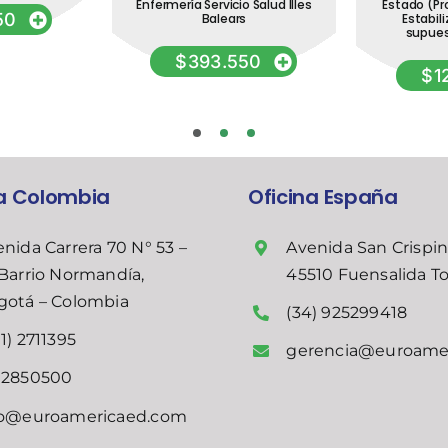
Enfermería Servicio Salud Illes
Estado (Pr
50
Balears
Estabili
supues
$
393.550
$
1
na Colombia
Oficina España
nida Carrera 70 N° 53 –
Avenida San Crispin
Barrio Normandía,
45510 Fuensalida T
gotá – Colombia
(34) 925299418
1) 2711395
gerencia@euroame
02850500
fo@euroamericaed.com