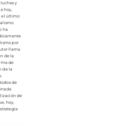
 luchas y
ía hoy,
 el último
italismo
o ha
ídicamente
alismo por
autor llama
n de la
orma de
n de la
s
étodos de
minada
alización de
e, hoy,
estrategia