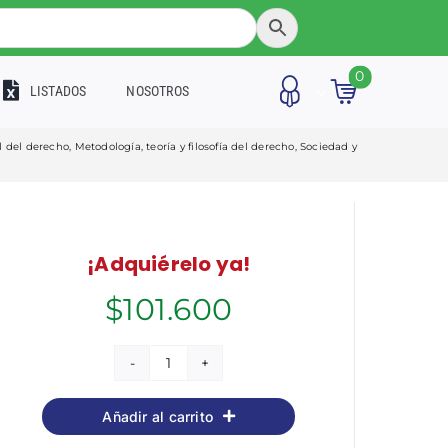
0
LISTADOS
NOSOTROS
l del derecho
,
Metodología, teoría y filosofía del derecho
,
Sociedad y
¡Adquiérelo ya!
$
101.600
El
asalto
Añadir al carrito
a
las