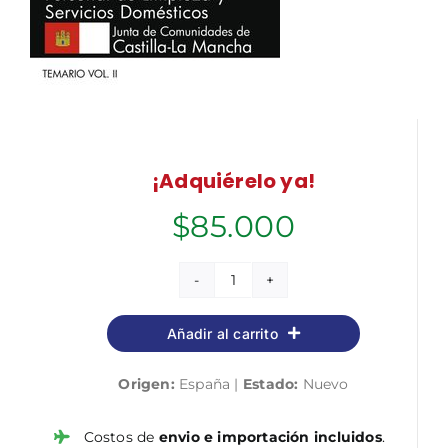
¡Adquiérelo ya!
$
85.000
Personal
de
Añadir al carrito
limpieza
y
Origen:
España |
Estado:
Nuevo
servicios
domésticos.
Junta
Costos de
envio e importación incluidos
.