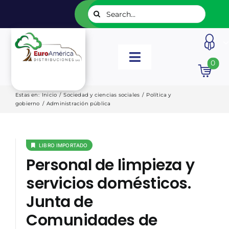
Saltar
Buscar:
al
contenido
Toggle
0
Navigation
INICIO
Estas en
:
Inicio
/
Sociedad y ciencias sociales
/
Política y
gobierno
/
Administración pública
NUESTROS LIBROS
LIBRO IMPORTADO
EDITORIALES
Personal de limpieza y
servicios domésticos.
CATÁLOGOS
Junta de
Comunidades de
LISTADOS