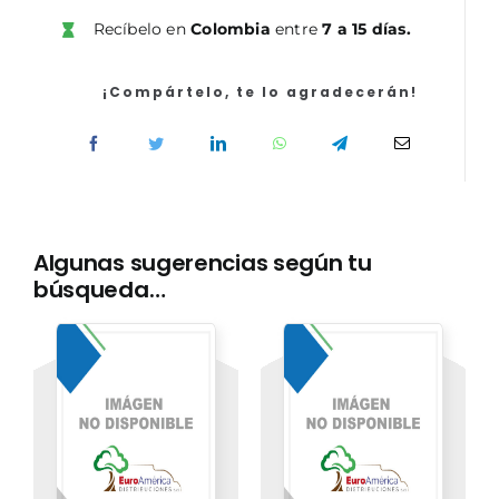
de
Recíbelo en
Colombia
entre
7 a 15 días.
Comunidades
de
Castilla-
¡Compártelo, te lo agradecerán!
La
Mancha.
Temario
Vol.
II
cantidad
Algunas sugerencias según tu
búsqueda…