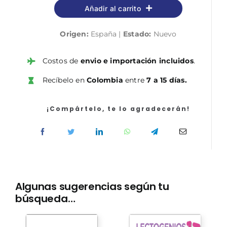
Añadir al carrito
la
Filosofía
Origen:
España |
Estado:
Nuevo
2
cantidad
Costos de
envio e importación incluidos
.
Recíbelo en
Colombia
entre
7 a 15 días.
¡Compártelo, te lo agradecerán!
Algunas sugerencias según tu
búsqueda…