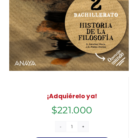
¡Adquiérelo ya!
$
221.000
Historia
de