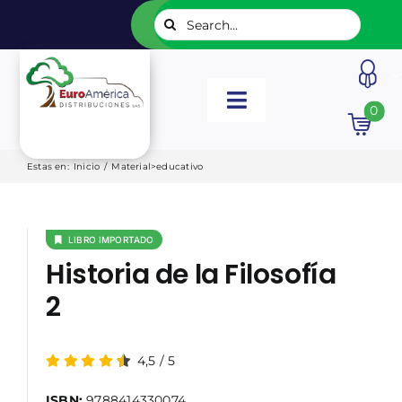
Saltar
Buscar:
al
contenido
Toggle
0
Navigation
INICIO
Estas en
:
Inicio
/
Material>educativo
NUESTROS LIBROS
LIBRO IMPORTADO
Historia de la Filosofía
EDITORIALES
2
CATÁLOGOS
4,5
/
5
LISTADOS
ISBN:
9788414330074