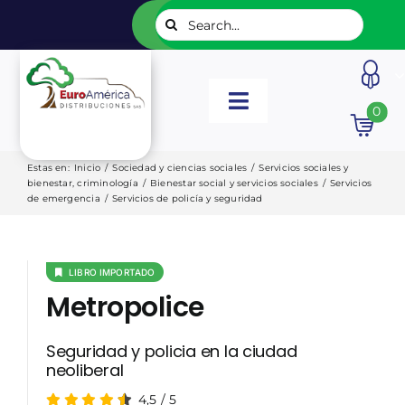
Saltar
Buscar:
al
contenido
Toggle
0
Navigation
INICIO
Estas en
:
Inicio
/
Sociedad y ciencias sociales
/
Servicios sociales y
bienestar, criminología
/
Bienestar social y servicios sociales
/
Servicios
de emergencia
/
Servicios de policía y seguridad
NUESTROS LIBROS
EDITORIALES
LIBRO IMPORTADO
Metropolice
CATÁLOGOS
Seguridad y policia en la ciudad
neoliberal
LISTADOS
4,5
/
5