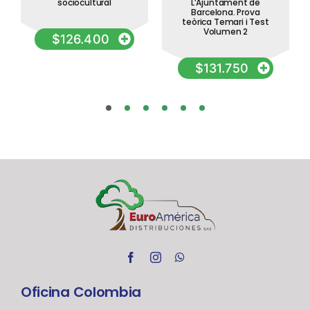
sociocultural
L’Ajuntament de
Barcelona. Prova
teòrica Temari i Test
Volumen 2
$
126.400
$
131.750
Oficina Colombia