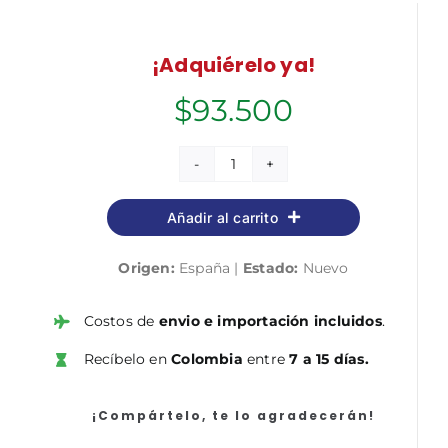
¡Adquiérelo ya!
$
93.500
Servicios
Comerciales
Añadir al carrito
(Grupo
Profesional
Origen:
España |
Estado:
Nuevo
E1)
de
Personal
Costos de
envio e importación incluidos
.
Laboral
Recíbelo en
Colombia
entre
7 a 15 días.
de
Ministerios.
Temario
¡Compártelo, te lo agradecerán!
y