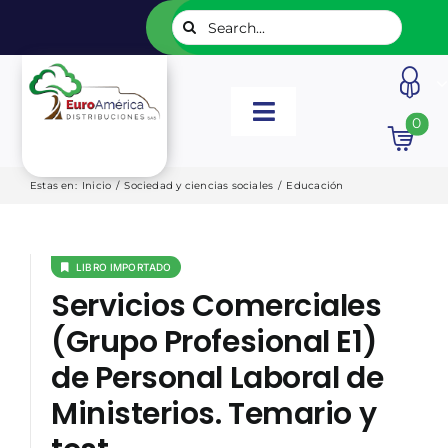
Saltar
Buscar:
al
contenido
Toggle
0
Navigation
INICIO
Estas en
:
Inicio
/
Sociedad y ciencias sociales
/
Educación
NUESTROS LIBROS
LIBRO IMPORTADO
Servicios Comerciales
EDITORIALES
(Grupo Profesional E1)
de Personal Laboral de
CATÁLOGOS
Ministerios. Temario y
LISTADOS