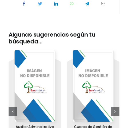
test
cantidad
Algunas sugerencias según tu
búsqueda…
Auxiliar Administrativo
Cuerpo de Gestión de